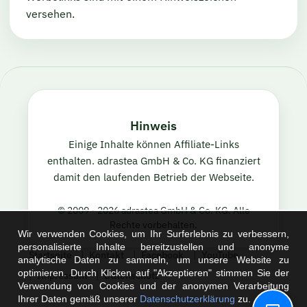
versehen.
Hinweis
Einige Inhalte können Affiliate-Links
enthalten. adrastea GmbH & Co. KG finanziert
damit den laufenden Betrieb der Webseite.
© 2009 - 2026 adrastea GmbH & Co. KG. Alle
Rechte vorbehalten.
Wir verwenden Cookies, um Ihr Surferlebnis zu verbessern,
personalisierte Inhalte bereitzustellen und anonyme
Startseite
Kontakt
Facebook
YouTube
analytische Daten zu sammeln, um unsere Website zu
optimieren. Durch Klicken auf "Akzeptieren" stimmen Sie der
Impressum
Datenschutz
Verwendung von Cookies und der anonymen Verarbeitung
Ihrer Daten gemäß unserer
Datenschutzerklärung
zu.